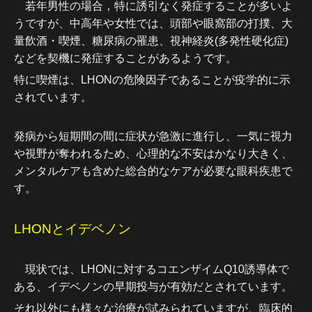
若年男性の場合，特に誘引なく発症することが多いよ
うですが、
中高年や女性では、頭部や眼窩部の打撲、大
量飲酒・喫
煙、糖尿病の罹患、視神経炎(多発性硬化症)
などを契機
に発症することがあるようです。
特に喫煙は、LHON
の危険因子であることが疫学的に示
されています。
発病から短期間の間に症状が急激に進行し、一気に視力
や視野が奪われるため、心理的な不安はかなり大きく、
メンタルケアも含めた総合的なケアが必要な眼科疾患で
す。
LHONとイデベノン
現状では、LHONに対するコエンザイムQ10誘導
体で
ある、イデベノンの早期投与が有効だとされています。
それ以外にも様々な治療が試みられていますが、臨床的