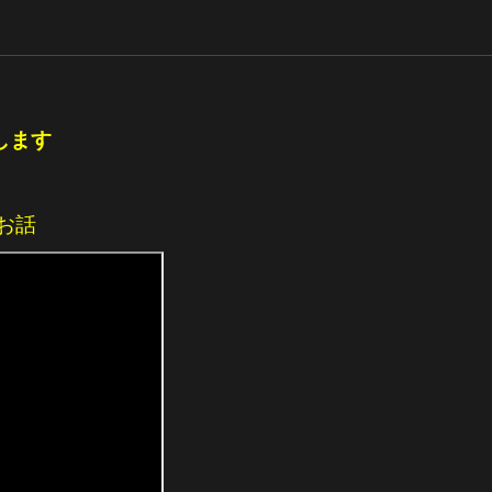
します
お話