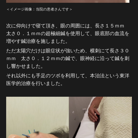
＜イメージ画像：当院の患者さんです＞
次に仰向けで寝て頂き、眼の周囲には、長さ１５ｍｍ
太さ０．１ｍｍの超極細鍼を使用して、眼底部の血流を
増やす鍼治療を施しました。
ただ太陽穴だけは眼症状が強いため、横刺にて長さ３０
ｍｍ 太さ０．１２ｍｍの鍼で、眼神経に沿って鍼を刺
し響かせました。
それ以外にも手足のツボを利用して、本治法という東洋
医学的治療を行いました。