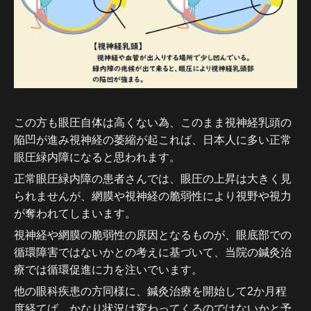
この方も眼圧自体は高くない為、このまま視神経乳頭の
陥凹が進み視神経
の萎縮が起これば、日本人に多い正常
眼圧緑内障になると思われます。
正常眼圧緑内障の患者さんでは、眼圧の上昇は大きく見
られませんが、網膜や視神経の脆弱性により視野や視力
が奪われてしまいます。
視神経や網膜の脆弱性の原因となるものが、眼底部での
循環障害ではないかとの考えに基づいて、当院の鍼灸治
療では循環促進に力を注いでいます。
他の眼科疾患の方同様に、鍼灸治療を開始して2か月程
度経てば、かなり状況は変わってくるのではないかと予