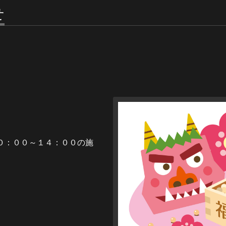
せ
０：００～１４：００の施