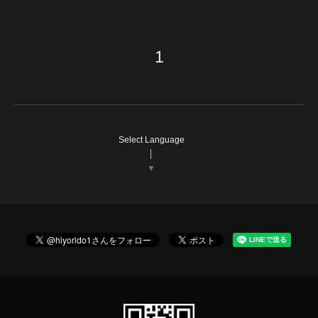
1
Select Language
▼